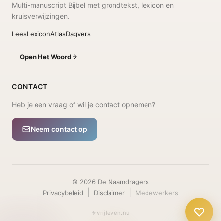
Multi-manuscript Bijbel met grondtekst, lexicon en
kruisverwijzingen.
Lees
Lexicon
Atlas
Dagvers
Open Het Woord
CONTACT
Heb je een vraag of wil je contact opnemen?
Neem contact op
©
2026
De Naamdragers
|
|
Privacybeleid
Disclaimer
Medewerkers
vrijleven.nu