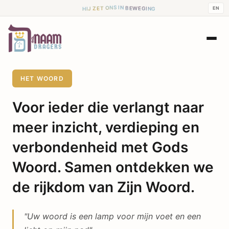
B
E
N
W
I
E
G
S
I
N
N
EN
O
G
T
E
H
Z
I
J
HET WOORD
Voor ieder die verlangt naar
meer inzicht, verdieping en
verbondenheid met Gods
Woord. Samen ontdekken we
de rijkdom van Zijn Woord.
"
Uw woord is een lamp voor mijn voet en een