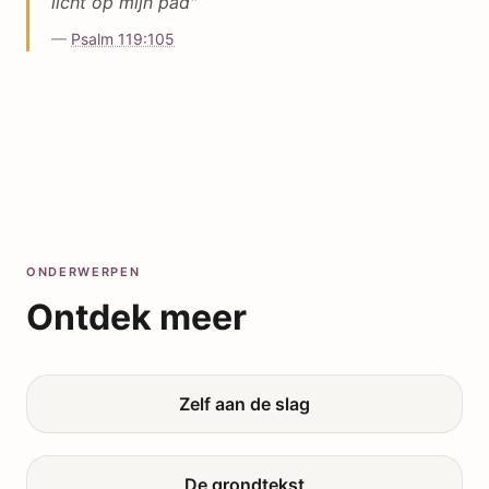
licht op mijn pad
"
—
Psalm 119:105
ONDERWERPEN
Ontdek meer
Zelf aan de slag
De grondtekst