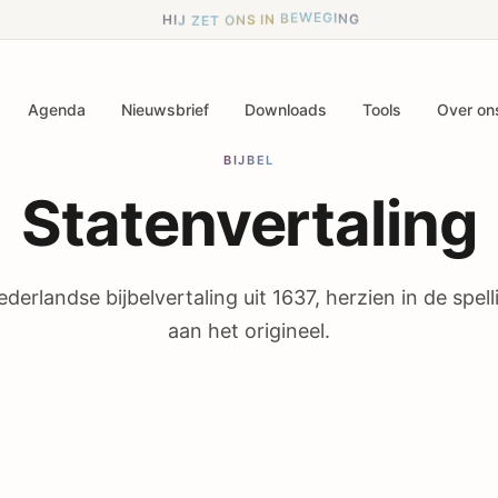
E
Z
T
J
O
I
N
H
S
I
G
N
N
I
B
G
E
E
W
Agenda
Nieuwsbrief
Downloads
Tools
Over on
BIJBEL
Statenvertaling
derlandse bijbelvertaling uit 1637, herzien in de spe
aan het origineel.