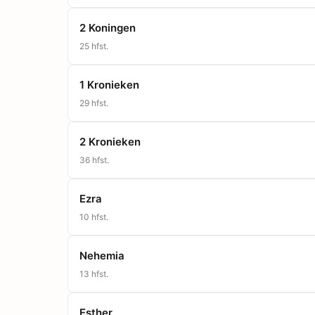
2 Koningen
25
hfst.
1 Kronieken
29
hfst.
2 Kronieken
36
hfst.
Ezra
10
hfst.
Nehemia
13
hfst.
Esther