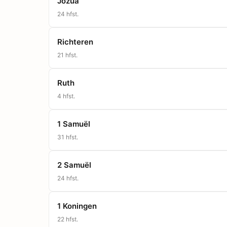
Jozua
24
hfst.
Richteren
21
hfst.
Ruth
4
hfst.
1 Samuël
31
hfst.
2 Samuël
24
hfst.
1 Koningen
22
hfst.