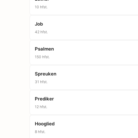
10
hfst.
Job
42
hfst.
Psalmen
150
hfst.
Spreuken
31
hfst.
Prediker
12
hfst.
Hooglied
8
hfst.