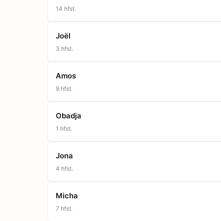
14
hfst.
Joël
3
hfst.
Amos
9
hfst.
Obadja
1
hfst.
Jona
4
hfst.
Micha
7
hfst.