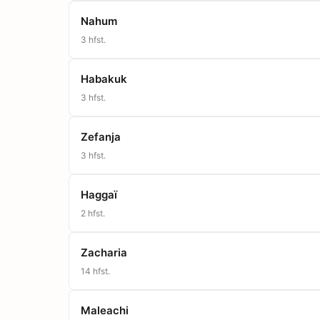
Nahum
3
hfst.
Habakuk
3
hfst.
Zefanja
3
hfst.
Haggaï
2
hfst.
Zacharia
14
hfst.
Maleachi