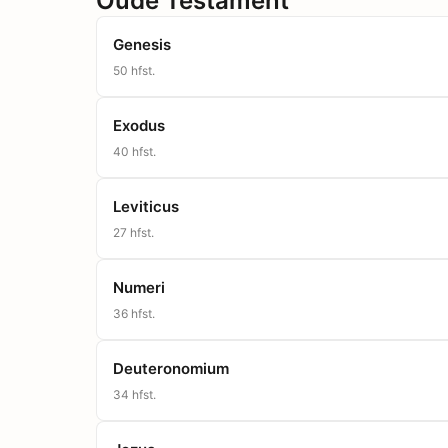
Oude Testament
Genesis
50
hfst.
Exodus
40
hfst.
Leviticus
27
hfst.
Numeri
36
hfst.
Deuteronomium
34
hfst.