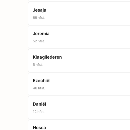
Jesaja
66
hfst.
Jeremia
52
hfst.
Klaagliederen
5
hfst.
Ezechiël
48
hfst.
Daniël
12
hfst.
Hosea